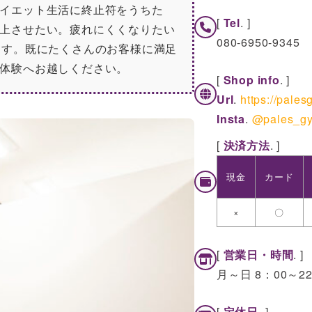
イエット生活に終止符をうちた
[
Tel
. ]
上させたい。疲れにくくなりたい
080-6950-9345
ます。既にたくさんのお客様に満足
体験へお越しください。
[
Shop info
. ]
Url
.
https://pales
Insta
.
@pales_g
[
決済方法
. ]
現金
カード
×
〇
[
営業日・時間
. 
月～日 8：00～22
[
定休日
. ]