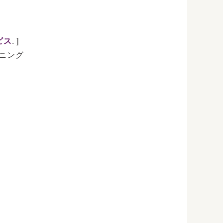
ビス
. ]
ニング