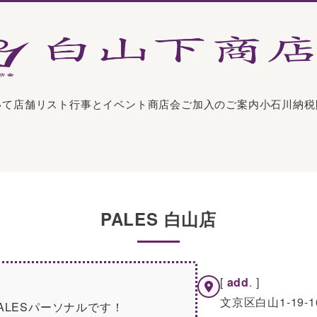
いて
店舗リスト
行事とイベント
商店会ご加入のご案内
小石川納税
PALES 白山店
[
add
. ]
文京区白山1-19-16
PALESパーソナルです！